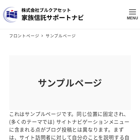
メ
イ
ン
MENU
コ
ン
フロントページ
サンプルページ
テ
ン
ツ
へ
移
サンプルページ
動
これはサンプルページです。同じ位置に固定され、
(多くのテーマでは) サイトナビゲーションメニュー
に含まれる点がブログ投稿とは異なります。まず
は、サイト訪問者に対して自分のことを説明する自